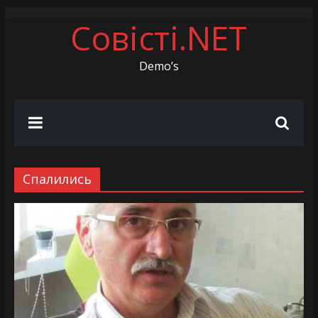
Skip
Совісті.NET
to
content
Demo’s
Спалились