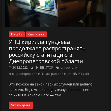
Инсайд
Спалились
УПЦ кирилла гундяева
продолжает распространять
российскую агитацию в
Днепропетровской области
30.12.2022
ІНКВІЗИТОР
митрополит
,
Днепропетровский и Павлоградский Ириней
УПЦ МП
Это похоже на закон парных случаев или цепную
реакцию. Ведь успели ещё утихнуть вчерашние
события в Кривом Роге — там
Читать далее