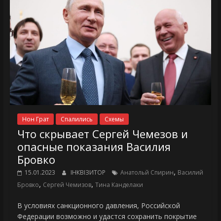
Нон Грат
Спалились
Схемы
Что скрывает Сергей Чемезов и
опасные показания Василия
Бровко
,
15.01.2023
ІНКВІЗИТОР
Анатольй Спирин
Василий
,
,
Бровко
Сергей Чемизов
Тина Канделаки
В условиях санкционного давления, Российской
Федерации возможно и удастся сохранить покрытие