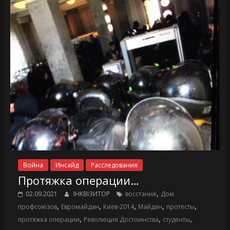
Война
Инсайд
Расследования
Протяжка операции…
,
02.09.2021
ІНКВІЗИТОР
восстание
Дом
,
,
,
,
,
профсоюзов
Евромайдан
Киев-2014
Майдан
протесты
,
,
,
протяжка операции
Революция Достоинства
студенты