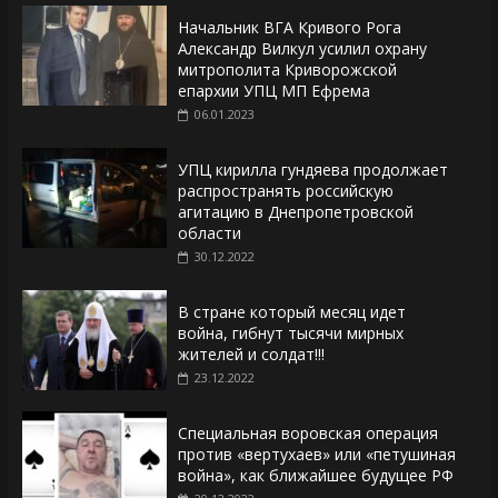
Начальник ВГА Кривого Рога
Александр Вилкул усилил охрану
митрополита Криворожской
епархии УПЦ МП Ефрема
06.01.2023
УПЦ кирилла гундяева продолжает
распространять российскую
агитацию в Днепропетровской
области
30.12.2022
В стране который месяц идет
война, гибнут тысячи мирных
жителей и солдат!!!
23.12.2022
Специальная воровская операция
против «вертухаев» или «петушиная
война», как ближайшее будущее РФ