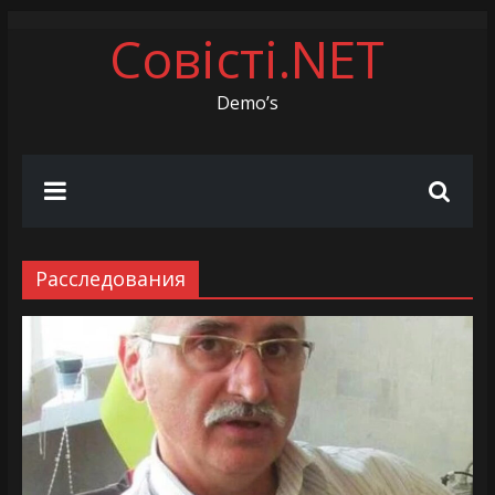
Skip
Совісті.NET
to
content
Demo’s
Расследования