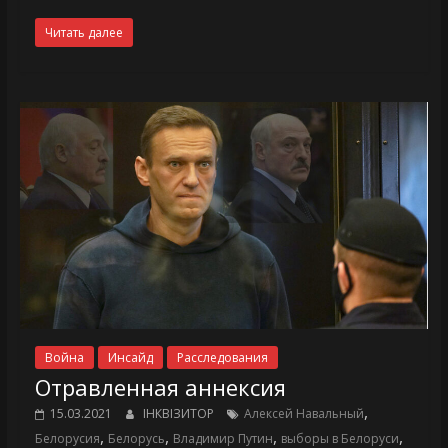
Читать далее
Война
Инсайд
Расследования
Отравленная аннексия
,
15.03.2021
ІНКВІЗИТОР
Алексей Навальный
,
,
,
,
Белорусия
Белорусь
Владимир Путин
выборы в Белоруси