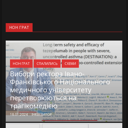
НОН ГРАТ
НОН ГРАТ
СПАЛИЛИСЬ
СХЕМИ
Вибори ректора Івано-
Франківського Національного
медичного університету
перетворюються на
трагікомедією
18.01.2024
ІНКВІЗИТОР