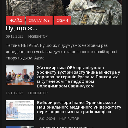
ІНСАЙД
СПАЛИЛИСЬ
СХЕМИ
Ну, що ж…
09.12.2025
ІНКВІЗИТОР
Тетяна НЕТРЕБА Ну що ж, підсумуємо: черговий раз
доведено, що суспільна думка та розголос в нашій країні
творять дива. Адже
Житомирська ОВА організувала
урочисту зустріч заступника міністра у
справах ветеранів Руслана Приходька
із сутенером та педофілом
Володимиром Саванчуком
15.10.2025
ІНКВІЗИТОР
Вибори ректора Івано-Франківського
Національного медичного університету
перетворюються на трагікомедією
18.01.2024
ІНКВІЗИТОР