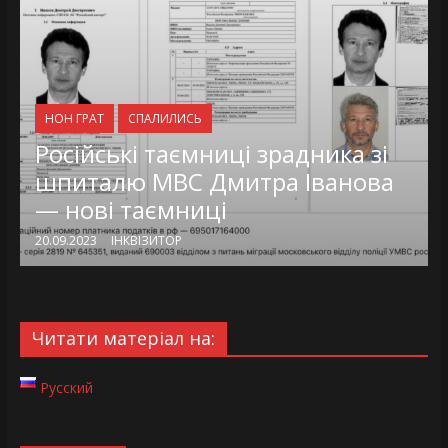
НОН ГРАТ
СПАЛИЛИСЬ
Російські таємниці зрадника зі
шпиталю МВС Дмитра Іванова
— нові таємниці
20.09.2023
ІНКВІЗИТОР
Читати матеріал на:
Русский