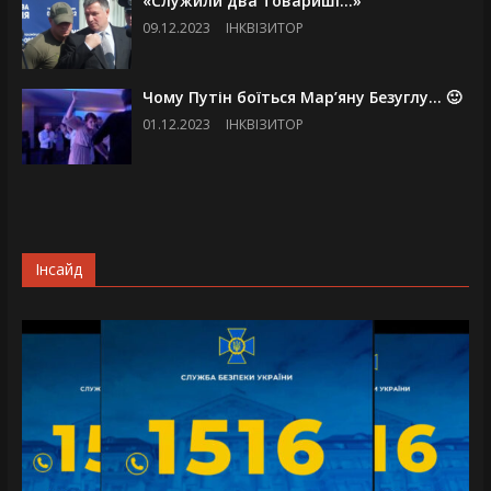
«Служили два товариші…»
09.12.2023
ІНКВІЗИТОР
Чому Путін боїться Мар’яну Безуглу… 🙂
01.12.2023
ІНКВІЗИТОР
Інсайд