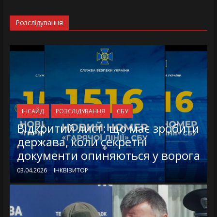
Розслідування
ІНСАЙД
РОЗСЛІДУВАННЯ
СБУ
Відкритий лист: що має зробити
держава, коли секретні
документи опиняються у ворога
03.04.2026
ІНКВІЗИТОР