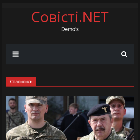
Совісті.NET
Demo’s
Спалились