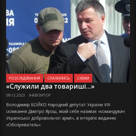
РОЗСЛІДУВАННЯ
СПАЛИЛИСЬ
СХЕМИ
«Служили два товариші…»
09.12.2023
ІНКВІЗИТОР
Володимир БОЙКО Народний депутат України VIII
скликання Дмитро Ярош, який себе називає «командувач
Української добровольчої армії», в інтерв’ю виданню
«Обозреватель»