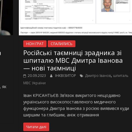
НОН ГРАТ
СПАЛИЛИСЬ
а
Російські таємниці зрадника зі
шпиталю МВС Дмитра Іванова
— нові таємниці
,
20.09.2023
ІНКВІЗИТОР
Дмитро Іванов
шпиталь
МВС України
, як
Іван КРІСАНТЬЄВ Звʼязок викритого нещодавно
українського високопоставленого медичного
функціонера Дмитра Іванова з росією виявився куди
ширшим та глибшим, аніж отримання
Читати далі