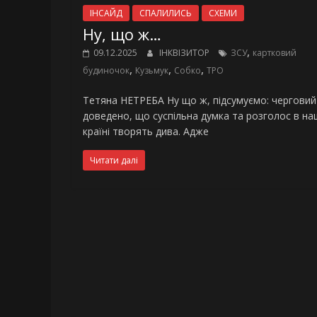
ІНСАЙД
СПАЛИЛИСЬ
СХЕМИ
Ну, що ж…
,
09.12.2025
ІНКВІЗИТОР
ЗСУ
картковий
,
,
,
будиночок
Кузьмук
Собко
ТРО
Тетяна НЕТРЕБА Ну що ж, підсумуємо: черговий
доведено, що суспільна думка та розголос в на
країні творять дива. Адже
Читати далі