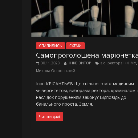
СПАЛИЛИСЬ
СХЕМИ
Самопроголошена маріонетк
,
30.11.2023
ІНКВІЗИТОР
в.о. ректора ІФНМУ
Микола Островський
Іван КРІСАНТЬЄВ Що спільного між медичним
університетом, виборами ректора, криміналом і
наслідок порушенням закону? Відповідь до
банального проста. Земля.
Читати далі