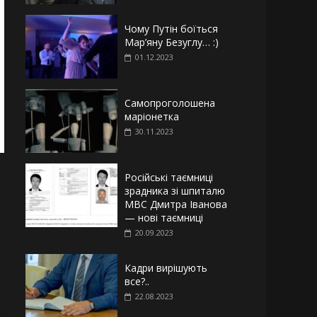
Чому Путін боїться
Мар’яну Безуглу… :)
01.12.2023
Самопроголошена
маріонетка
30.11.2023
Російські таємниці
зрадника зі шпиталю
МВС Дмитра Іванова
— нові таємниці
20.09.2023
Кадри вирішують
все?..
22.08.2023