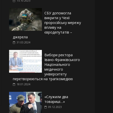
15.10.2025
СБУ допомогла
викрити у Чехії
проросійську мережу
впливу на
євродепутатів –
джерела
31.03.2024
Вибори ректора
Івано-Франківського
Національного
медичного
університету
перетворюються на трагікомедією
18.01.2024
«Служили два
товариші…»
09.12.2023