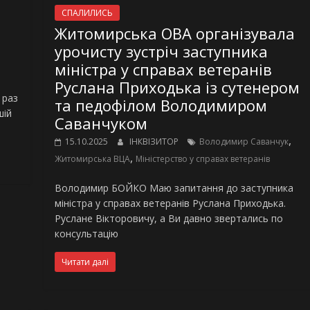
СПАЛИЛИСЬ
Житомирська ОВА організувала
урочисту зустріч заступника
міністра у справах ветеранів
Руслана Приходька із сутенером
 раз
та педофілом Володимиром
шій
Саванчуком
,
15.10.2025
ІНКВІЗИТОР
Володимир Саванчук
,
Житомирська ВЦА
Міністерство у справах ветеранів
Володимир БОЙКО Маю запитання до заступника
міністра у справах ветеранів Руслана Приходька.
Руслане Вікторовичу, а Ви давно звертались по
консультацію
Читати далі