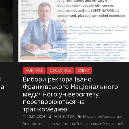
НОН ГРАТ
СПАЛИЛИСЬ
СХЕМИ
ї
Вибори ректора Івано-
на
Франківського Національного
медичного університету
перетворюються на
трагікомедією
18.01.2024
ІНКВІЗИТОР
Емельянов Александр
,
Викторович
Івано-Франківській Національний медичний