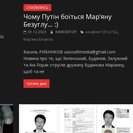
СПАЛИЛИСЬ
Чому Путін боїться Мар’яну
Безуглу… :)
,
01.12.2023
ІНКВІЗИТОР
конфлікт ОП із ГШ
II
Марʼяна Безугла
в
Василь РИБНИКОВ uasouthmedia@gmail.com
Новина про те, що Зеленський, Буданов, Залужний
та Ані Лорак отруїли дружину Буданова Маріанну,
щоб та не
Читати далі