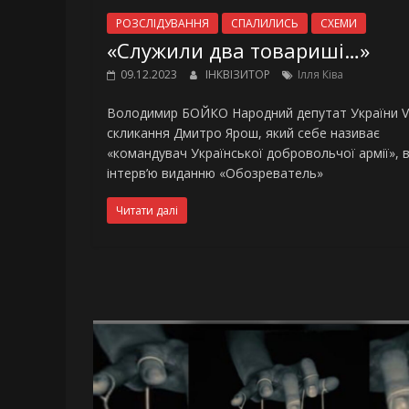
РОЗСЛІДУВАННЯ
СПАЛИЛИСЬ
СХЕМИ
«Служили два товариші…»
09.12.2023
ІНКВІЗИТОР
Ілля Ківа
Володимир БОЙКО Народний депутат України VI
скликання Дмитро Ярош, який себе називає
«командувач Української добровольчої армії», 
інтерв’ю виданню «Обозреватель»
Читати далі