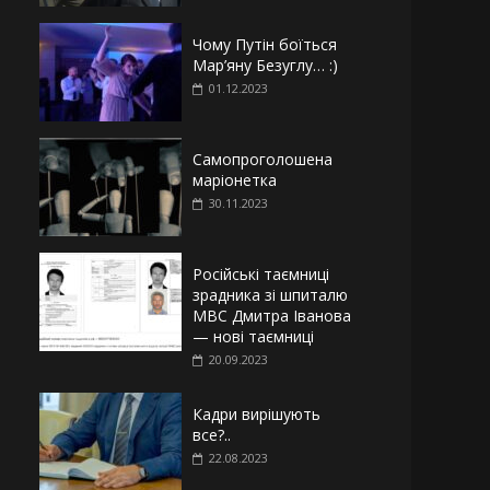
Чому Путін боїться
Мар’яну Безуглу… :)
01.12.2023
Самопроголошена
маріонетка
30.11.2023
Російські таємниці
зрадника зі шпиталю
МВС Дмитра Іванова
— нові таємниці
20.09.2023
Кадри вирішують
все?..
22.08.2023