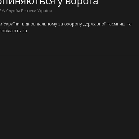
опиняються у ворога
,
БУ
Служба Безпеки України
и України, відповідальному за охорону державної таємниці та
дповідають за