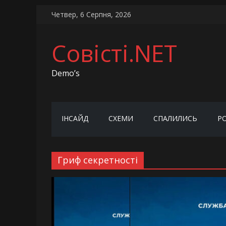
Skip
Четвер, 6 Серпня, 2026
to
content
Совісті.NET
Demo’s
ІНСАЙД
СХЕМИ
СПАЛИЛИСЬ
Р
Гриф секретності