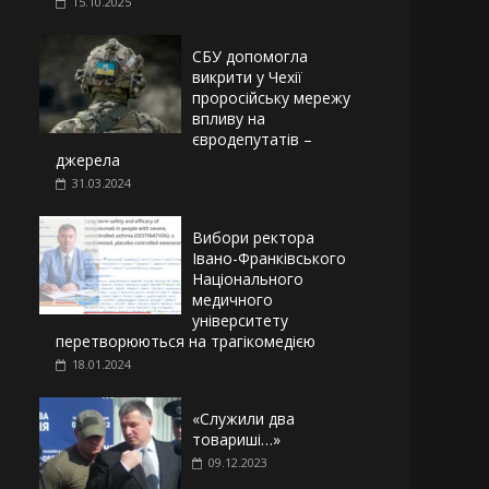
15.10.2025
СБУ допомогла
викрити у Чехії
проросійську мережу
впливу на
євродепутатів –
джерела
31.03.2024
Вибори ректора
Івано-Франківського
Національного
медичного
університету
перетворюються на трагікомедією
18.01.2024
«Служили два
товариші…»
09.12.2023