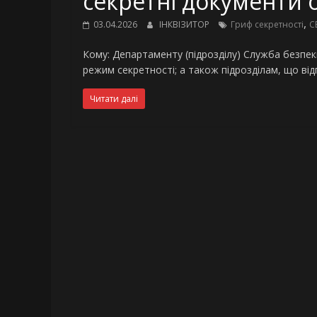
секретні документи 
,
03.04.2026
ІНКВІЗИТОР
Гриф секретності
С
Кому: Департаменту (підрозділу) Служба безпек
режим секретності; а також підрозділам, що ві
Читати далі