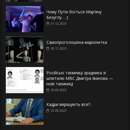
Чому Путін боїться Мар’яну
Безуглу… :)
01.12.2023
Самопроголошена маріонетка
30.11.2023
Російські таємниці зрадника зі
шпиталю МВС Дмитра Іванова —
нові таємниці
20.09.2023
Кадри вирішують все?..
22.08.2023