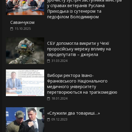
у справах ветеранів Руслана
Приходька із сутенером та
педофілом Володимиром
Саванчуком
15.10.2025
СБУ допомогла викрити у Чехії
проросійську мережу впливу на
євродепутатів – джерела
31.03.2024
Вибори ректора Івано-
Франківського Національного
медичного університету
перетворюються на трагікомедією
18.01.2024
«Служили два товариші…»
09.12.2023