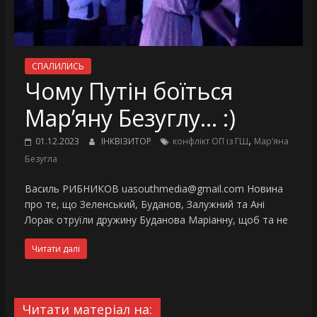
СПАЛИЛИСЬ
Чому Путін боїться
Мар’яну Безуглу… :)
,
01.12.2023
ІНКВІЗИТОР
конфлікт ОП із ГШ
Марʼяна
Безугла
Василь РИБНИКОВ uasouthmedia@gmail.com Новина
про те, що Зеленський, Буданов, Залужний та Ані
Лорак отруїли дружину Буданова Маріанну, щоб та не
Читати далі
Читати матеріал на: