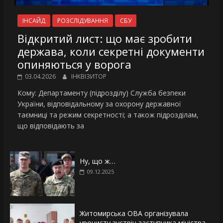
ІНСАЙД
РОЗСЛІДУВАННЯ
СБУ
Відкритий лист: що має зробити
держава, коли секретні документи
опиняються у ворога
03.04.2026
ІНКВІЗИТОР
Кому: Департаменту (підрозділу) Служба безпеки
України, відповідальному за охорону державної
таємниці та режим секретності; а також підрозділам,
що відповідають за
Ну, що ж…
09.12.2025
Житомирська ОВА організувала
урочисту зустріч заступника міністра