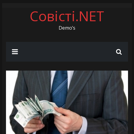
Skip
Совісті.NET
to
content
Demo’s