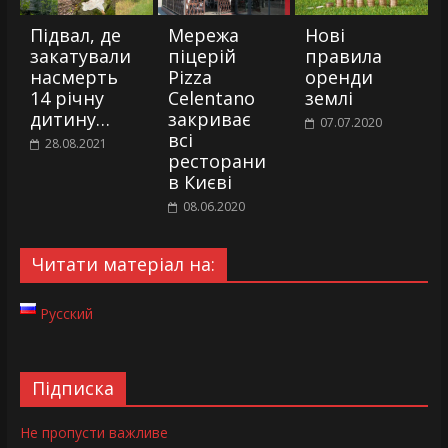
Підвал, де
Мережа
Нові
закатували
піцерій
правила
насмерть
Pizza
оренди
14 річну
Celentano
землі
дитину…
закриває
07.07.2020
всі
28.08.2021
ресторани
в Києві
08.06.2020
Читати матеріал на:
Русский
Підписка
Не пропусти важливе