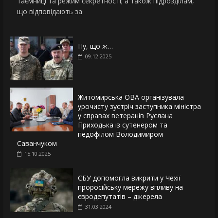
таємниці та режим секретності; а також підрозділам,
що відповідають за
Ну, що ж…
09.12.2025
Житомирська ОВА організувала
урочисту зустріч заступника міністра
у справах ветеранів Руслана
Приходька із сутенером та
педофілом Володимиром
Саванчуком
15.10.2025
СБУ допомогла викрити у Чехії
проросійську мережу впливу на
євродепутатів – джерела
31.03.2024