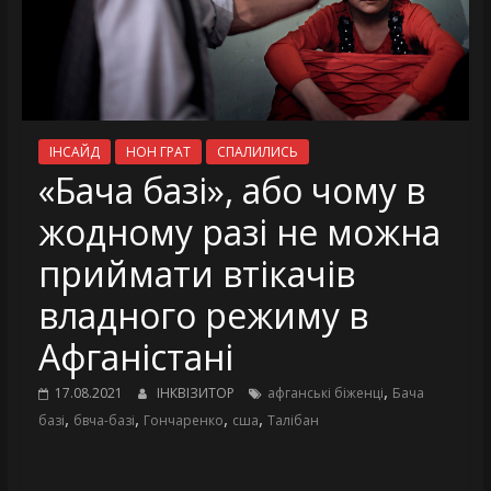
ІНСАЙД
НОН ГРАТ
СПАЛИЛИСЬ
«Бача базі», або чому в
жодному разі не можна
приймати втікачів
владного режиму в
Афганістані
,
17.08.2021
ІНКВІЗИТОР
афганські біженці
Бача
,
,
,
,
базі
бвча-базі
Гончаренко
сша
Талібан