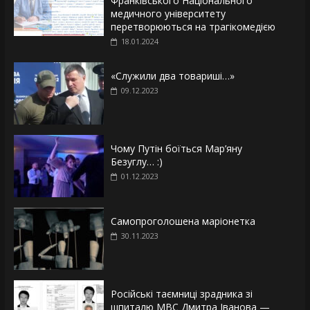
Франківського Національного
медичного університету
перетворюються на трагікомедією
18.01.2024
«Служили два товариші…»
09.12.2023
Чому Путін боїться Мар’яну
Безуглу… :)
01.12.2023
Самопроголошена маріонетка
30.11.2023
Російські таємниці зрадника зі
шпиталю МВС Дмитра Іванова —