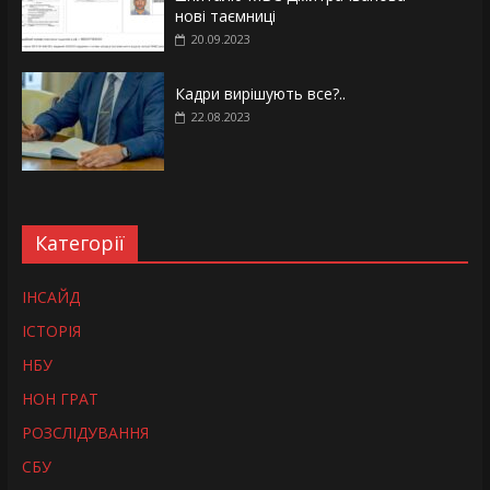
нові таємниці
20.09.2023
Кадри вирішують все?..
22.08.2023
Категорії
ІНСАЙД
ІСТОРІЯ
НБУ
НОН ГРАТ
РОЗСЛІДУВАННЯ
СБУ