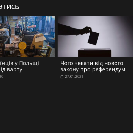
атись
їнців у Польщі
Чого чекати від нового
ід варту
закону про референдум
20
27.01.2021