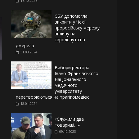
15.10.2025
СБУ допомогла
викрити у Чехії
проросійську мережу
впливу на
євродепутатів –
джерела
31.03.2024
Вибори ректора
Івано-Франківського
Національного
медичного
університету
перетворюються на трагікомедією
18.01.2024
«Служили два
товариші…»
09.12.2023