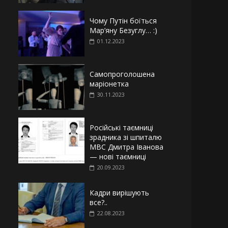
Чому Путін боїться
Мар’яну Безуглу… :)
01.12.2023
Самопроголошена
маріонетка
30.11.2023
Російські таємниці
зрадника зі шпиталю
МВС Дмитра Іванова
— нові таємниці
20.09.2023
Кадри вирішують
все?..
22.08.2023