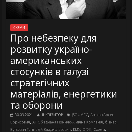
СХЕМИ
Про небезпеку для
розвитку україно-
американських
стосунків в галузі
стратегічних
матеріалів, енергетики
та оборони
,
30.09.2021
ІНКВІЗИТОР
JSC UMCC
Аваков Арсен
,
,
,
Борисович
АТ Об’єднана Гірничо-Хімічна Компанія
бізнес
,
,
,
,
Буткевич Геннадій Владиславович
КМУ
ОГХК
Схеми