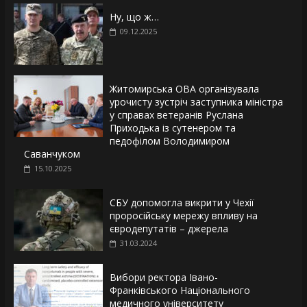
Ну, що ж…
09.12.2025
Житомирська ОВА організувала
урочисту зустріч заступника міністра
у справах ветеранів Руслана
Приходька із сутенером та
педофілом Володимиром
Саванчуком
15.10.2025
СБУ допомогла викрити у Чехії
проросійську мережу впливу на
євродепутатів – джерела
31.03.2024
Вибори ректора Івано-
Франківського Національного
медичного університету