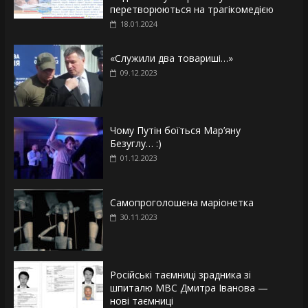
перетворюються на трагікомедією
18.01.2024
«Служили два товариші…»
09.12.2023
Чому Путін боїться Мар’яну
Безуглу… :)
01.12.2023
Самопроголошена маріонетка
30.11.2023
Російські таємниці зрадника зі
шпиталю МВС Дмитра Іванова —
нові таємниці