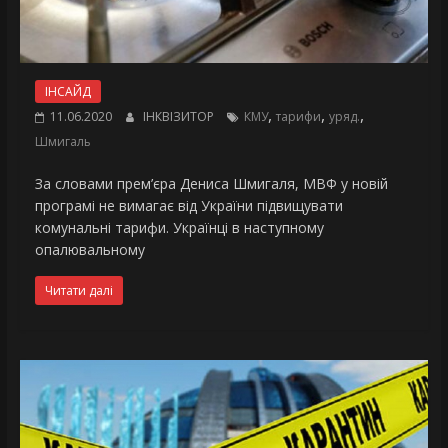
ІНСАЙД
,
,
,
11.06.2020
ІНКВІЗИТОР
КМУ
тарифи
уряд.
Шмигаль
За словами прем’єра Дениса Шмигаля, МВФ у новій
програмі не вимагає від України підвищувати
комунальні тарифи. Українці в наступному
опалювальному
Читати далі